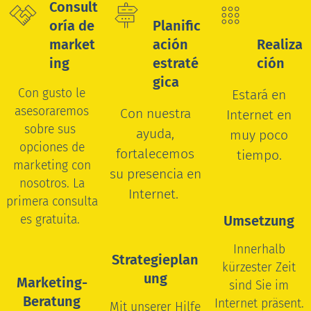
Consult
oría de
Planific
market
ación
Realiza
ing
estraté
ción
gica
Con gusto le
Estará en
asesoraremos
Con nuestra
Internet en
sobre sus
ayuda,
muy poco
opciones de
fortalecemos
tiempo.
marketing con
su presencia en
nosotros.
La
Internet.
primera consulta
es gratuita.
Umsetzung
Innerhalb
Strategieplan
kürzester Zeit
ung
Marketing-
sind Sie im
Beratung
Internet präsent.
Mit unserer Hilfe