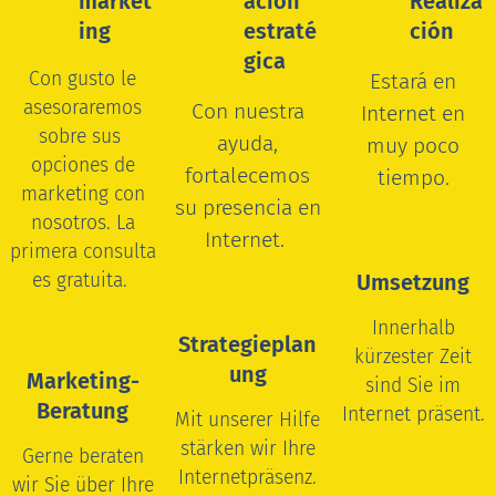
market
ación
Realiza
ing
estraté
ción
gica
Con gusto le
Estará en
asesoraremos
Con nuestra
Internet en
sobre sus
ayuda,
muy poco
opciones de
fortalecemos
tiempo.
marketing con
su presencia en
nosotros.
La
Internet.
primera consulta
es gratuita.
Umsetzung
Innerhalb
Strategieplan
kürzester Zeit
ung
Marketing-
sind Sie im
Beratung
Internet präsent.
Mit unserer Hilfe
stärken wir Ihre
Gerne beraten
Internetpräsenz.
wir Sie über Ihre